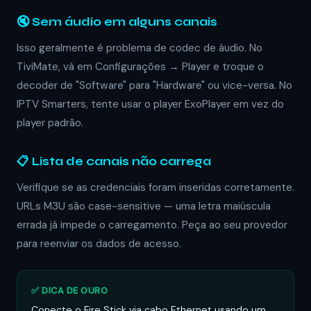
🔇 Sem áudio em alguns canais
Isso geralmente é problema de codec de áudio. No
TiviMate, vá em Configurações → Player e troque o
decoder de "Software" para "Hardware" ou vice-versa. No
IPTV Smarters, tente usar o player ExoPlayer em vez do
player padrão.
📋 Lista de canais não carrega
Verifique se as credenciais foram inseridas corretamente.
URLs M3U são case-sensitive — uma letra maiúscula
errada já impede o carregamento. Peça ao seu provedor
para reenviar os dados de acesso.
✅ DICA DE OURO
Conecte o Fire Stick via cabo Ethernet usando um