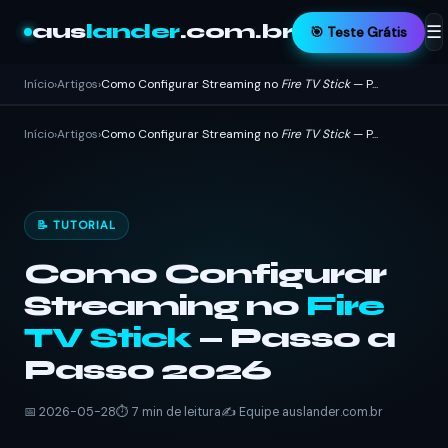
aus
lander
.com.br
☰
🎯 Teste Grátis
Início
›
Artigos
›
Como Configurar Streaming no
Fire TV Stick
— P...
Início
›
Artigos
›
Como Configurar Streaming no
Fire TV Stick
— P...
📝 TUTORIAL
Como Configurar
Streaming no
Fire
TV Stick
— Passo a
Passo 2026
📅 2026-05-28
⏱️ 7 min de leitura
✍️ Equipe auslander.com.br