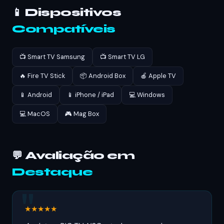
📱 Dispositivos
Compatíveis
📺 Smart TV Samsung
📺 Smart TV LG
🔥 Fire TV Stick
📦 Android Box
🍎 Apple TV
📱 Android
📱 iPhone / iPad
💻 Windows
💻 MacOS
🎮 Mag Box
💬 Avaliação em
Destaque
★★★★★