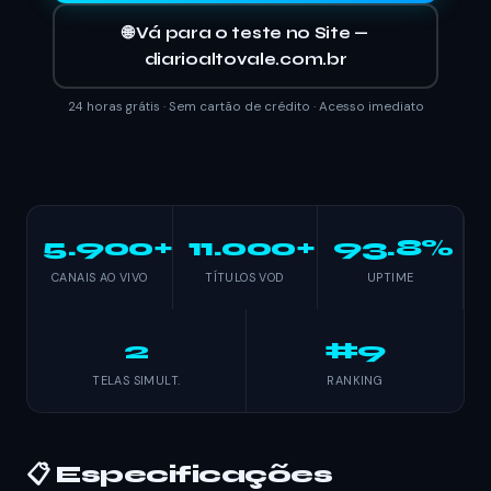
🌐 Vá para o teste no Site —
diarioaltovale.com.br
24 horas grátis · Sem cartão de crédito · Acesso imediato
5.900+
11.000+
93.8%
CANAIS AO VIVO
TÍTULOS VOD
UPTIME
2
#9
TELAS SIMULT.
RANKING
📋 Especificações