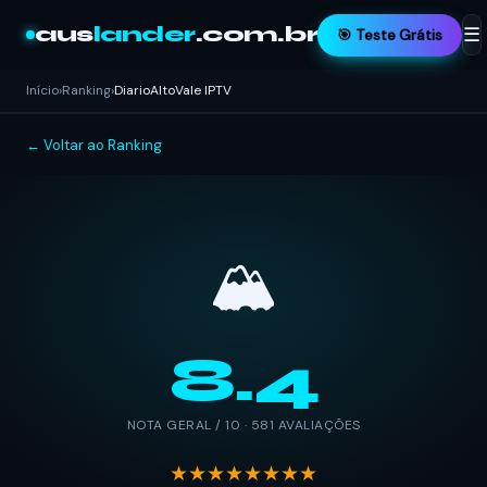
aus
lander
.com.br
☰
🎯 Teste Grátis
Início
›
Ranking
›
DiarioAltoVale IPTV
← Voltar ao Ranking
🏔️
8.4
NOTA GERAL / 10 · 581 AVALIAÇÕES
★★★★★★★★